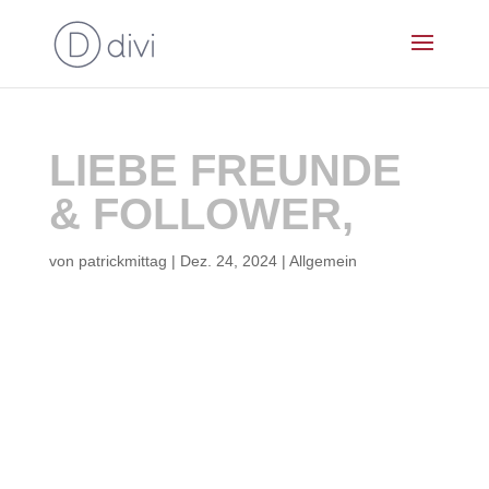
LIEBE FREUNDE
& FOLLOWER,
von
patrickmittag
|
Dez. 24, 2024
|
Allgemein
die Arbeitswelt da draussen wird nicht einfacher
und gerade die Selbständigkeit hat Ihre
Herausforderungen, seit gut 12 Jahren nun wird es
für mich immer spannender, fordernder.
Die Technik und die Welt verändern sich rasend