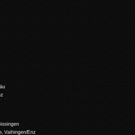
r
gäu
nz
Bissingen
, Vaihingen/Enz