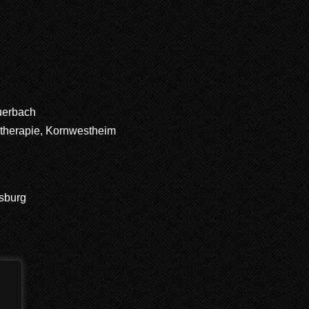
uerbach
atherapie, Kornwestheim
sburg