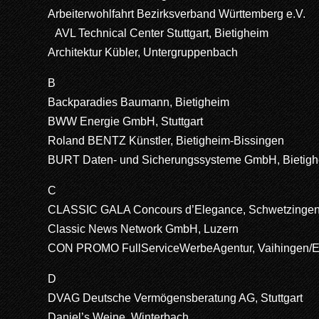
Arbeiterwohlfahrt Bezirksverband Württemberg e.V.
AVL Technical Center Stuttgart, Bietigheim
Architektur Kübler, Untergruppenbach
B
Backparadies Baumann, Bietigheim
BWW Energie GmbH, Stuttgart
Roland BENTZ Künstler, Bietigheim-Bissingen
BURT Daten- und Sicherungssysteme GmbH, Bietighe
C
CLASSIC GALA Concours d’Elegance, Schwetzinge
Classic News Network GmbH, Luzern
CON PROMO FullServiceWerbeAgentur, Vaihingen/
D
DVAG Deutsche Vermögensberatung AG, Stuttgart
Daniel’s Weine, Winterbach