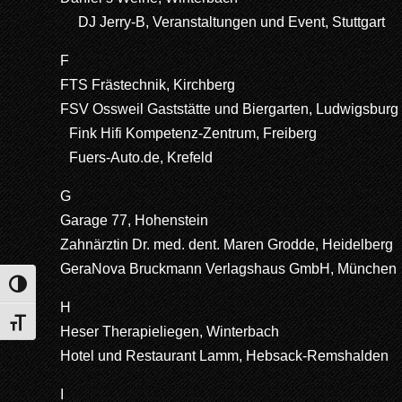
DJ Jerry-B, Veranstaltungen und Event, Stuttgart
F
FTS Frästechnik, Kirchberg
FSV Ossweil Gaststätte und Biergarten, Ludwigsburg
Fink Hifi Kompetenz-Zentrum, Freiberg
Fuers-Auto.de, Krefeld
G
Garage 77, Hohenstein
Zahnärztin Dr. med. dent. Maren Grodde, Heidelberg
GeraNova Bruckmann Verlagshaus GmbH, München
Umschalten auf hohe Kontraste
H
Schrift vergrößern
Heser Therapieliegen, Winterbach
Hotel und Restaurant Lamm, Hebsack-Remshalden
I