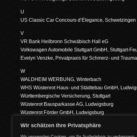
U
US Classic Car Concours d’Elegance, Schwetzingen
V
VR Bank Heilbronn Schwäbisch Hall eG
Volkswagen Automobile Stuttgart GmbH, Stuttgart-Fe
Evelyn Venzke, Privatpraxis für Schmerz- und Traum
W
WALDHEIM WERBUNG, Winterbach
WHS Wüstenrot Haus- und Städtebau GmbH, Ludwig
Württembergische Versicherung, Stuttgart
Wüstenrot Bausparkasse AG, Ludwigsburg
Wüstenrot Förder GmbH, Ludwigsburg
Wüstenrot Holding AG , Ludwigsburg
Wir schätzen Ihre Privatsphäre
W&W AG, Stuttgart
Wir verwenden Cookies, um Ihr Surferlebnis zu verbessern,