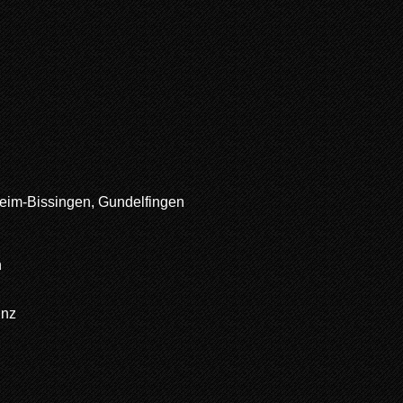
im-Bissingen, Gundelfingen
n
Enz