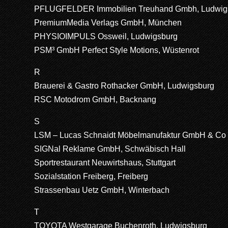
PFLUGFELDER Immobilien Treuhand Gmbh, Ludwig
PremiumMedia Verlags GmbH, München
PHYSIOIMPULS Ossweil, Ludwigsburg
PSM³ GmbH Perfect Style Motions, Wüstenrot
R
Brauerei & Gastro Rothacker GmbH, Ludwigsburg
RSC Motodrom GmbH, Backnang
S
LSM – Lucas Schnaidt Möbelmanufaktur GmbH & Co 
SIGNal Reklame GmbH, Schwäbisch Hall
Sportrestaurant Neuwirtshaus, Stuttgart
Sozialstation Freiberg, Freiberg
Strassenbau Uetz GmbH, Winterbach
T
TOYOTA Westgarage Buchenroth, Ludwigsburg