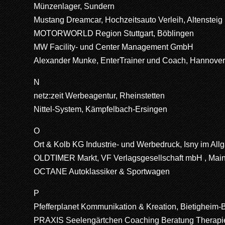
Münzenlager, Sundern
Mustang Dreamcar, Hochzeitsauto Verleih, Altensteig
MOTORWORLD Region Stuttgart, Böblingen
MW Facility- und Center Management GmbH
Alexander Munke, EnterTrainer und Coach, Hannove
N
netz:zeit Werbeagentur, Rheinstetten
Nittel-System, Kämpfelbach-Ersingen
O
Ort & Kolb KG Industrie- und Werbedruck, Isny im All
OLDTIMER Markt, VF Verlagsgesellschaft mbH , Mai
OCTANE Autoklassiker & Sportwagen
P
Pfefferplanet Kommunikation & Kreation, Bietigheim-
PRAXIS Seelengärtchen Coaching Beratung Therapie