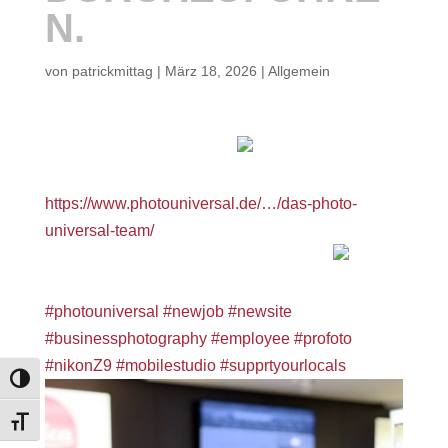
N.
von
patrickmittag
|
März 18, 2026
|
Allgemein
Anbei ein paar Making Ofs
Die fertigen Ergebnisse gibt es unter
https://www.photouniversal.de/…/das-photo-
universal-team/
zu besichtigen – schaut doch mal vorbei
Wir freuen uns auf Euch und Feedback!
#photouniversal
#newjob
#newsite
#businessphotography
#employee
#profoto
#nikonZ9
#mobilestudio
#supprtyourlocals
Umschalten auf hohe Kontraste
Schrift vergrößern