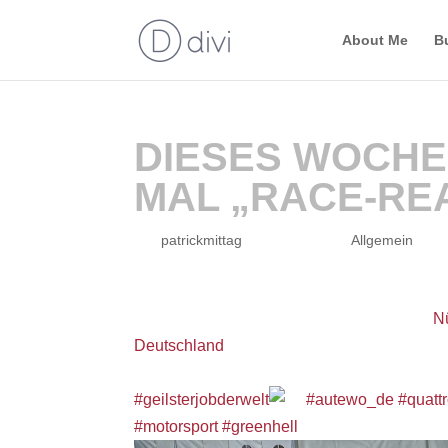
About Me
B
DIESES WOCHE
MAL „RACE-RE
von
patrickmittag
|
Juni 13, 2026
|
Allgemein
Am Nürburgring ADAC Classic GrandPrix
N
Deutschland
– Catering ist schonmal MEEEE
und gute Gespräche!
#geilsterjobderwelt
#autewo_de
#quatt
#motorsport
#greenhell