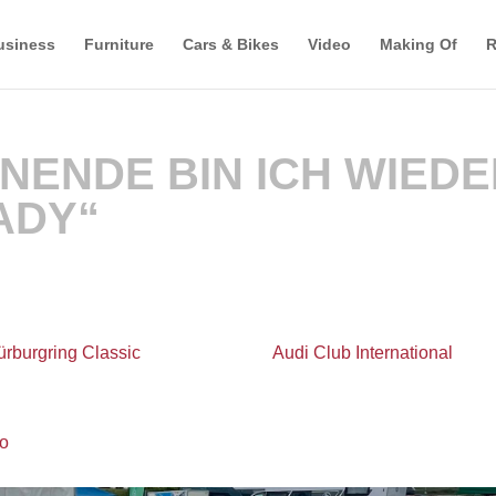
usiness
Furniture
Cars & Bikes
Video
Making Of
R
NENDE BIN ICH WIEDE
ADY“
ürburgring Classic
im Rahmen des
Audi Club International
GA und ich freu mich auf die nächsten zwei Tage Motorensou
ro