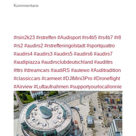
Kommentare
Part 1 @audi_rs_club_e.v @matzedeluxedetailing
#rsin2k23
#rstreffen
#Audisport
#rs4b5
#rs4b7
#r8
#rs2
#audirs2
#rstreffeningolstadt
#sportquattro
#audirs4
#audirs3
#audirs5
#audirs6
#audirs7
#audipiazza
#audirsclubdeutschland
#audittrs
#ttrs
#dreamcars
#audiRS
#autewo
#Auditradition
#classiccars
#carmeet
#DJIMini3Pro
#Droneflight
#Airview
#Luftaufnahmen
#supportyourlocallonnie