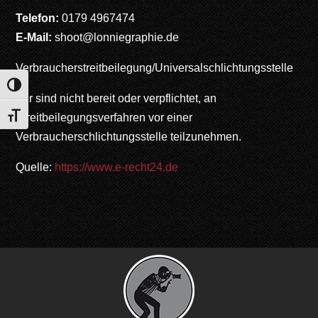
Telefon:
0179 4967474
E-Mail:
shoot@lonniegraphie.de
Verbraucher­streit­beilegung/Universal­schlichtungs­stelle
Umschalten auf hohe Kontraste
Wir sind nicht bereit oder verpflichtet, an
Streitbeilegungsverfahren vor einer
Schrift vergrößern
Verbraucherschlichtungsstelle teilzunehmen.
Quelle:
https://www.e-recht24.de